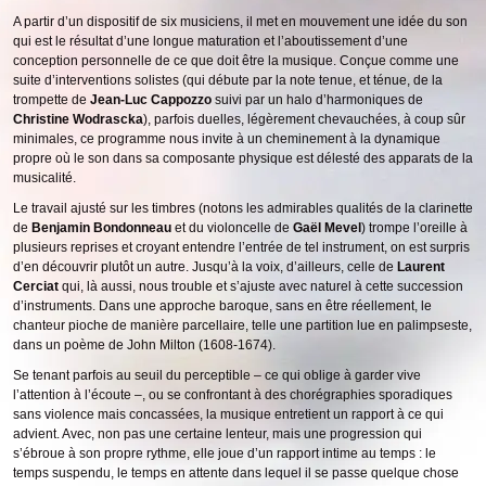
A partir d’un dispositif de six musiciens, il met en mouvement une idée du son
qui est le résultat d’une longue maturation et l’aboutissement d’une
conception personnelle de ce que doit être la musique. Conçue comme une
suite d’interventions solistes (qui débute par la note tenue, et ténue, de la
trompette de
Jean-Luc Cappozzo
suivi par un halo d’harmoniques de
Christine Wodrascka
), parfois duelles, légèrement chevauchées, à coup sûr
minimales, ce programme nous invite à un cheminement à la dynamique
propre où le son dans sa composante physique est délesté des apparats de la
musicalité.
Le travail ajusté sur les timbres (notons les admirables qualités de la clarinette
de
Benjamin Bondonneau
et du violoncelle de
Gaël Mevel
) trompe l’oreille à
plusieurs reprises et croyant entendre l’entrée de tel instrument, on est surpris
d’en découvrir plutôt un autre. Jusqu’à la voix, d’ailleurs, celle de
Laurent
Cerciat
qui, là aussi, nous trouble et s’ajuste avec naturel à cette succession
d’instruments. Dans une approche baroque, sans en être réellement, le
chanteur pioche de manière parcellaire, telle une partition lue en palimpseste,
dans un poème de John Milton (1608-1674).
Se tenant parfois au seuil du perceptible – ce qui oblige à garder vive
l’attention à l’écoute –, ou se confrontant à des chorégraphies sporadiques
sans violence mais concassées, la musique entretient un rapport à ce qui
advient. Avec, non pas une certaine lenteur, mais une progression qui
s’ébroue à son propre rythme, elle joue d’un rapport intime au temps : le
temps suspendu, le temps en attente dans lequel il se passe quelque chose