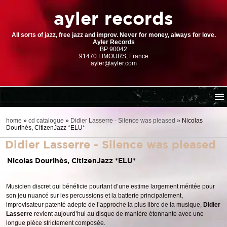
ayler records
All sorts of jazz, free jazz and improv. Never for money, always for love.
Ayler Records
BP 90042
91470 LIMOURS, France
ayler@ayler.com
home
home
»
cd catalogue
»
Didier Lasserre - Silence was pleased
»
Nicolas
Dourlhès, CitizenJazz *ELU*
cd catalogue
Didier Lasserre - Silence was pleased
dl series (download-only)
digital store
Nicolas Dourlhès, CitizenJazz *ELU*
order | payment
Musicien discret qui bénéficie pourtant d’une estime largement méritée pour
resources
son jeu nuancé sur les percussions et la batterie principalement,
improvisateur patenté adepte de l’approche la plus libre de la musique,
Didier
Lasserre
revient aujourd’hui au disque de manière étonnante avec une
longue pièce strictement composée.