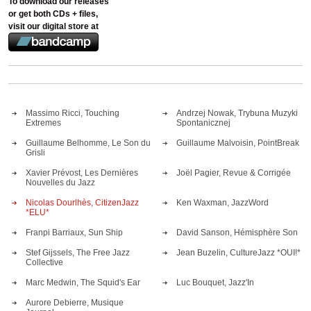
To download our releases
or get both CDs + files,
visit our digital store at
Massimo Ricci, Touching
Andrzej Nowak, Trybuna Muzyki
Extremes
Spontanicznej
Guillaume Belhomme, Le Son du
Guillaume Malvoisin, PointBreak
Grisli
Xavier Prévost, Les Dernières
Joël Pagier, Revue & Corrigée
Nouvelles du Jazz
Nicolas Dourlhès, CitizenJazz
Ken Waxman, JazzWord
*ELU*
Franpi Barriaux, Sun Ship
David Sanson, Hémisphère Son
Stef Gijssels, The Free Jazz
Jean Buzelin, CultureJazz *OUI!*
Collective
Marc Medwin, The Squid's Ear
Luc Bouquet, Jazz'In
Aurore Debierre, Musique